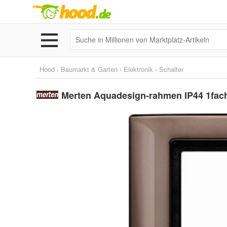
Hood
›
Baumarkt & Garten
›
Elektronik
›
Schalter
Merten Aquadesign-rahmen IP44 1fach