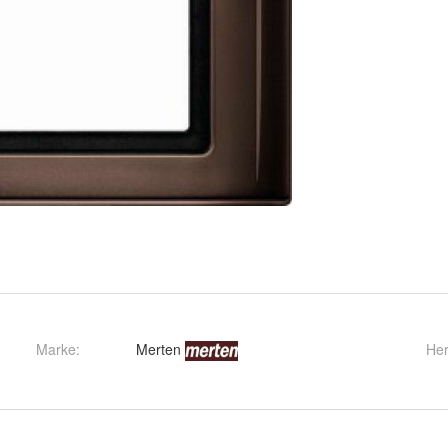
Marke:
Merten
Her