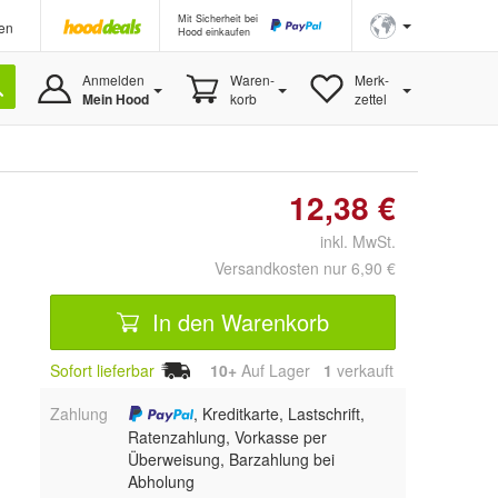
Mit Sicherheit bei
en
Hood einkaufen
Anmelden
Waren-
Merk-
Mein Hood
korb
zettel
12,38 €
inkl. MwSt.
Versandkosten nur 6,90 €
In den Warenkorb
Sofort lieferbar
10+
Auf Lager
1
 verkauft
Zahlung
, Kreditkarte, Lastschrift,
Ratenzahlung, Vorkasse per
Überweisung, Barzahlung bei
Abholung