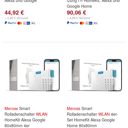
Alexa und Google
tzung f?r HomeKit, Alexa und
Google Home
44,92 €
90,06 €
+ 4,99 € Versand
+ 4,99 € Versand
Meross
Smart
Meross
Smart
Rolladenschalter
WLAN
Rolladenschalter
WLAN
4er-
HomeKit Alexa Google
Set HomeKit Alexa Google
80x80mm 4er
Home 80x80mm