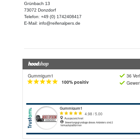
Gummigum1
36 Ver
100% positiv
Gewerb