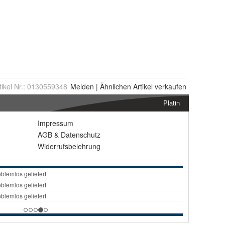
tikel Nr.:
0130559348
Melden
|
Ähnlichen
Artikel verkaufen
Platin
Impressum
AGB
&
Datenschutz
Widerrufsbelehrung