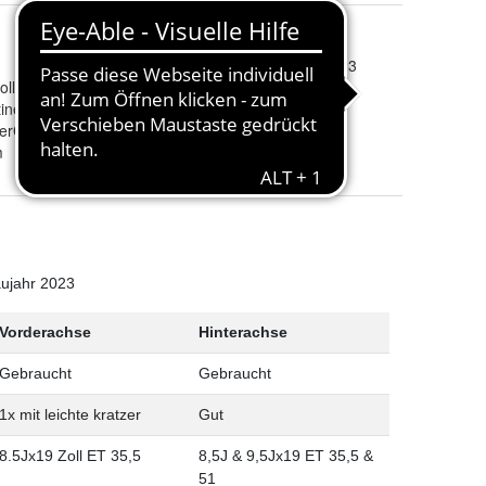
DOT
:
26kw2023
, XL (Extra Load)
oll
Nasshaftungseigenschaften
:
B
inental
Reifenkraftstoffeffizienz
:
C
terContact TS 860 S * MO XL M+S 3PMSF
Externes Rollgeräusch
:
B
m