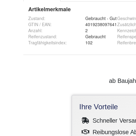
Artikelmerkmale
Zustand:
Gebraucht - Gut
Geschwind
GTIN / EAN:
4019238097641
Zusätzlic
Anzahl
:
2
Kennzeic
Reifenzustand
:
Gebraucht
Reifenspe
Tragfähigkeitsindex
:
102
Reifenbre