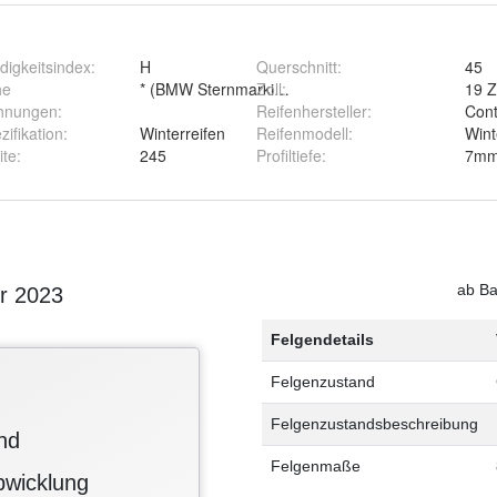
igkeitsindex
:
H
Querschnitt
:
45
he
* (BMW Sternmarkierung), MO (Mercedes-Original)
Zoll
:
19 Z
hnungen
:
Reifenhersteller
:
Cont
zifikation
:
Winterreifen
Reifenmodell
:
Win
ite
:
245
Profiltiefe
:
7m