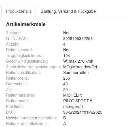
Produktdetails
Zahlung, Versand & Rückgabe
Artikelmerkmale
Zustand:
Neu
GTIN / EAN:
3528705392253
Anzahl
:
4
Reifenzustand
:
Neu
Tragfähigkeitsindex
:
104
Geschwindigkeitsindex
:
W: max 270 kmh
Zusätzliche Kennzeichnungen
:
MO (Mercedes-Original), XL (Extra
Reifenspezifikation
:
Sommerreifen
Reifenbreite
:
255
Querschnitt
:
40
Zoll
:
20
Reifenhersteller
:
MICHELIN
Reifenmodell
:
PILOT SPORT 5
Profiltiefe
:
neu//gerollt
DOT
:
36kw2024//01kw2025
Nasshaftungseigenschaften
:
B
Reifenkraftstoffeffizienz
:
A