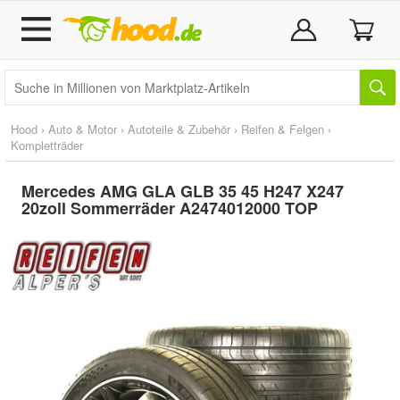
Hood
›
Auto & Motor
›
Autoteile & Zubehör
›
Reifen & Felgen
›
Kompletträder
Mercedes AMG GLA GLB 35 45 H247 X247
20zoll Sommerräder A2474012000 TOP