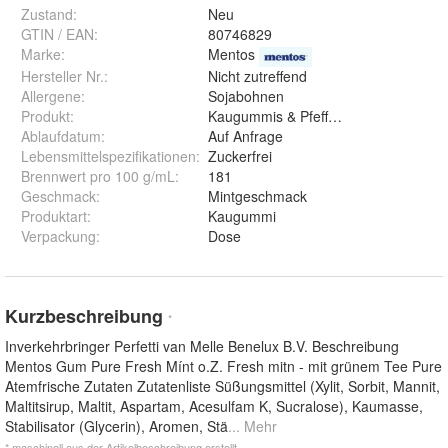
Zustand:
Neu
GTIN / EAN:
80746829
Marke:
Mentos
Hersteller Nr.:
Nicht zutreffend
Allergene
:
Sojabohnen
Produkt
:
Kaugummis & Pfefferminzbonbons
Ablaufdatum
:
Auf Anfrage
Lebensmittelspezifikationen
:
Zuckerfrei
Brennwert pro 100 g/mL
:
181
Geschmack
:
Mintgeschmack
Produktart
:
Kaugummi
Verpackung
:
Dose
Kurzbeschreibung
*
Inverkehrbringer Perfetti van Melle Benelux B.V. Beschreibung
Mentos Gum Pure Fresh Mínt o.Z. Fresh mitn - mit grünem Tee Pure
Atemfrische Zutaten Zutatenliste Süßungsmittel (Xylit, Sorbit, Mannit,
Maltitsirup, Maltit, Aspartam, Acesulfam K, Sucralose), Kaumasse,
Stabilisator (Glycerin), Aromen, Stä
... Mehr
* maschinell aus der Artikelbeschreibung erstellt