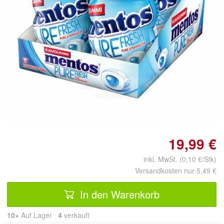
Doppelt antippen zum
vergrößern
19,99 €
inkl. MwSt. (0,10 €/Stk)
Versandkosten nur 5,49 €
In den Warenkorb
10+
Auf Lager
4
 verkauft