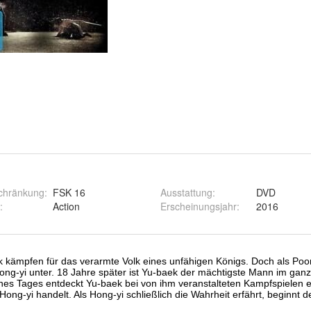
schränkung
:
FSK 16
Ausstattung
:
DVD
:
Action
Erscheinungsjahr
:
2016