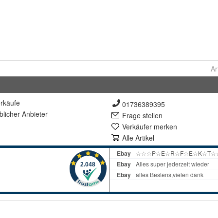
Ar
rkäufe
01736389395
lich
er Anbieter
Frage stellen
Verkäufer merken
Alle Artikel