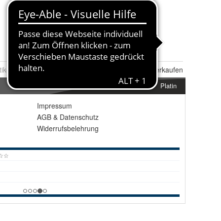
tikel Nr.:
0117652629
Melden
|
Ähnlichen
Artikel verkaufen
Platin
Impressum
AGB
&
Datenschutz
Widerrufsbelehrung