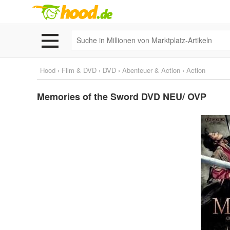
Hood
›
Film & DVD
›
DVD
›
Abenteuer & Action
›
Action
Memories of the Sword DVD NEU/ OVP