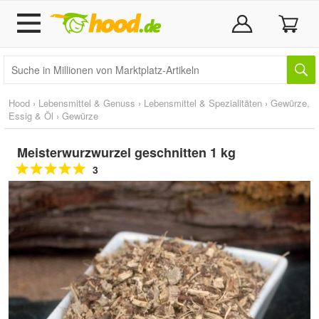
Hood
›
Lebensmittel & Genuss
›
Lebensmittel & Spezialitäten
›
Gewürze,
Essig & Öl
›
Gewürze
Meisterwurzwurzel geschnitten 1 kg
3