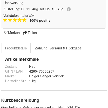
Überweisung
Zustellung:
Di, 11. Aug. bis Do, 13. Aug.
Verkäufer:
naturix24
100% positiv
Merken
Teilen
Produktdetails
Zahlung, Versand & Rückgabe
Artikelmerkmale
Zustand:
Neu
GTIN / EAN:
4260470386257
Marke:
Holger Senger Vertrieb von Naturrohstoffen e.K.
Hersteller Nr.:
1 kg
Kurzbeschreibung
Geschnittene Meisterwurzwurzel von Naturix24. Die