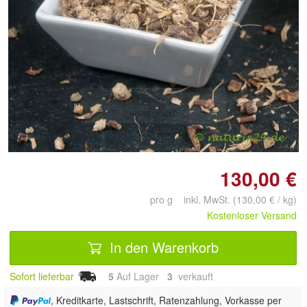
Doppelt antippen zum
vergrößern
130,00 €
pro g inkl. MwSt. (130,00 € / kg)
Kostenloser Versand
In den Warenkorb
Sofort lieferbar
5
Auf Lager
3
 verkauft
, Kreditkarte, Lastschrift, Ratenzahlung, Vorkasse per