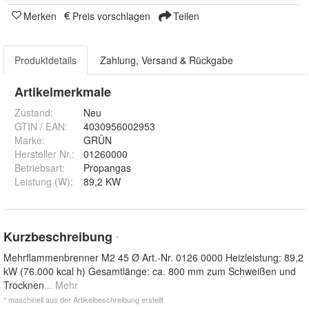
Merken
Preis vorschlagen
Teilen
Produktdetails
Zahlung, Versand & Rückgabe
Artikelmerkmale
Zustand:
Neu
GTIN / EAN:
4030956002953
Marke:
GRÜN
Hersteller Nr.:
01260000
Betriebsart
:
Propangas
Leistung (W)
:
89,2 KW
Kurzbeschreibung
*
Mehrflammenbrenner M2 45 Ø Art.-Nr. 0126 0000 Heizleistung: 89,2
kW (76.000 kcal h) Gesamtlänge: ca. 800 mm zum Schweißen und
Trocknen
... Mehr
* maschinell aus der Artikelbeschreibung erstellt