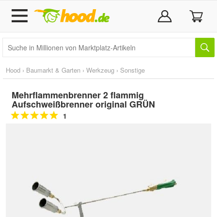
Hood
›
Baumarkt & Garten
›
Werkzeug
›
Sonstige
Mehrflammenbrenner 2 flammig
Aufschweißbrenner original GRÜN
1