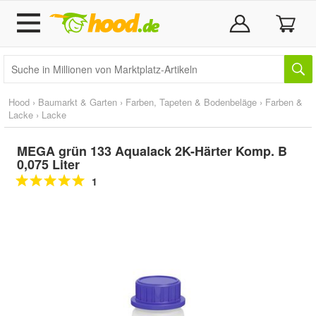
Hood
›
Baumarkt & Garten
›
Farben, Tapeten & Bodenbeläge
›
Farben &
Lacke
›
Lacke
MEGA grün 133 Aqualack 2K-Härter Komp. B
0,075 Liter
1