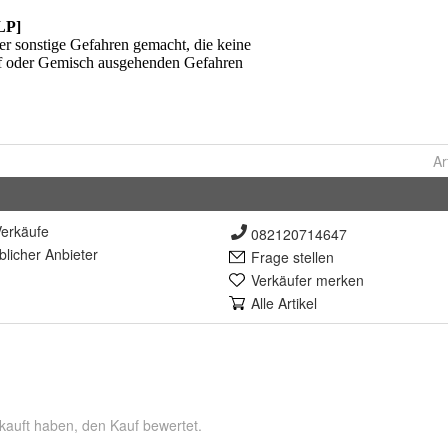
Ar
erkäufe
082120714647
lich
er Anbieter
Frage stellen
Verkäufer merken
Alle Artikel
kauft haben, den Kauf bewertet.