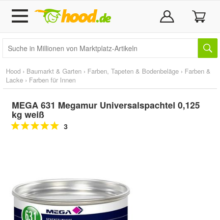
Hood
›
Baumarkt & Garten
›
Farben, Tapeten & Bodenbeläge
›
Farben &
Lacke
›
Farben für Innen
MEGA 631 Megamur Universalspachtel 0,125
kg weiß
3