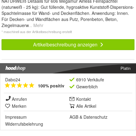
NATURWEIß Detaails für 606 Megamur Airless Feinspachtel
(naturweiß - 25 kg): Gut füllende, hygroaktive Kunststoff-Dispersions-
Spachtelmasse für Wand- und Deckenflächen. Anwendung: Innen.
Für Decken- und Wandflächen aus Putz, Porenbeton, Beton,
Ziegelmauerw
... Mehr
* maschinell aus der Artikelbeschreibung erstellt
Artikelbeschreibung anzeigen
Platin
Dabo24
6910 Verkäufe
100% positiv
Gewerblich
Anrufen
Kontakt
Merken
Alle Artikel
Impressum
AGB
&
Datenschutz
Widerrufsbelehrung