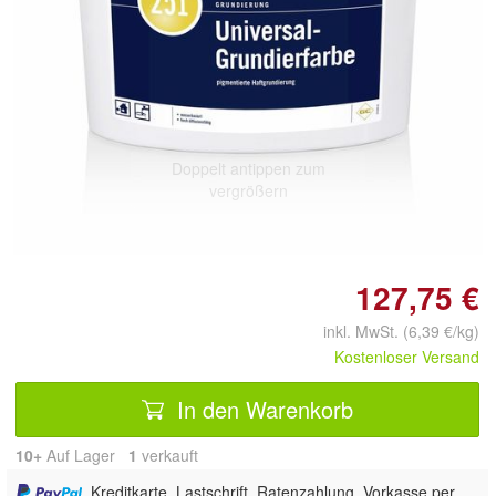
Doppelt antippen zum
vergrößern
127,75 €
inkl. MwSt. (6,39 €/kg)
Kostenloser Versand
In den Warenkorb
10+
Auf Lager
1
 verkauft
, Kreditkarte, Lastschrift, Ratenzahlung, Vorkasse per