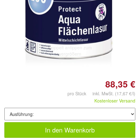
Doppelt antippen zum
vergrößern
88,35 €
pro Stück inkl. MwSt.
(17,67 €/l)
Kostenloser Versand
In den Warenkorb