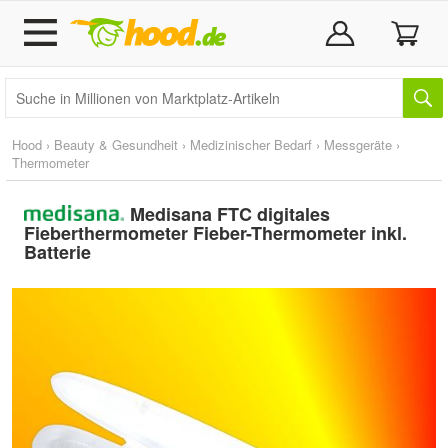
Hood
›
Beauty & Gesundheit
›
Medizinischer Bedarf
›
Messgeräte
›
Thermometer
Medisana FTC digitales
Fieberthermometer Fieber-Thermometer inkl.
Batterie