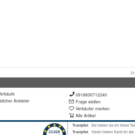
Ar
erkäufe
0918830712240
lich
er Anbieter
Frage stellen
Verkäufer merken
Alle Artikel