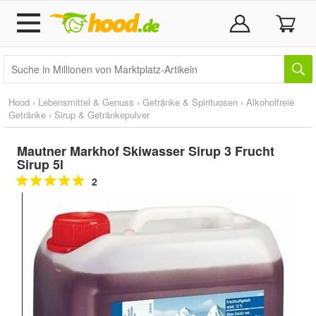
Hood
›
Lebensmittel & Genuss
›
Getränke & Spirituosen
›
Alkoholfreie
Getränke
›
Sirup & Getränkepulver
Mautner Markhof Skiwasser Sirup 3 Frucht
Sirup 5l
2