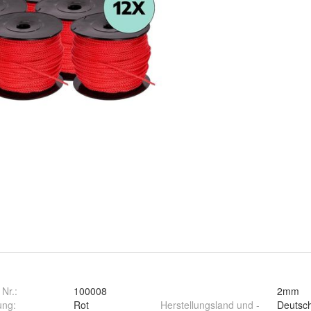
 Nr.:
100008
2mm
ung
:
Rot
Herstellungsland und -
Deutsc