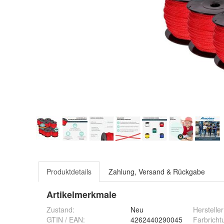
Produktdetails
Zahlung, Versand & Rückgabe
Artikelmerkmale
Zustand:
Neu
Hersteller
GTIN / EAN:
4262440290045
Farbricht