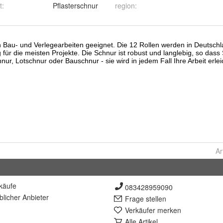
t
:
Pflasterschnur
region
:
Ar
käufe
083428959090
lich
er Anbieter
Frage stellen
Verkäufer merken
Alle Artikel