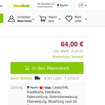
Mit Sicherheit bei
en
Hood einkaufen
Anmelden
Waren-
Merk-
Mein Hood
korb
zettel
64,00 €
inkl. MwSt. (5,33 €/)
Kostenloser Versand
In den Warenkorb
Sofort lieferbar
9
Auf Lager
1
 verkauft
Zahlung
, Lastschrift,
Kreditkarte, Debitkarte,
Ratenzahlung, Sofortüberweisung,
Überweisung, Bezahlung nach 30