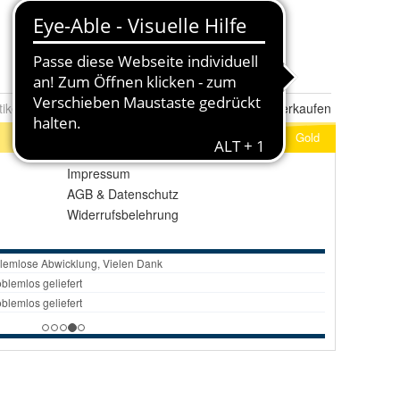
tikel Nr.:
0075223982
Melden
|
Ähnlichen
Artikel verkaufen
Gold
Impressum
AGB
&
Datenschutz
Widerrufsbelehrung