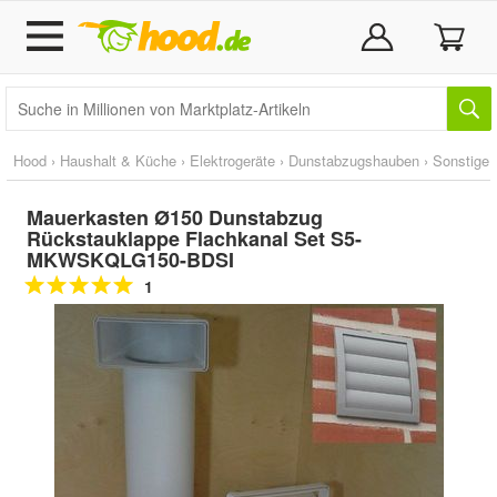
Hood
›
Haushalt & Küche
›
Elektrogeräte
›
Dunstabzugshauben
›
Sonstige
Mauerkasten Ø150 Dunstabzug
Rückstauklappe Flachkanal Set S5-
MKWSKQLG150-BDSI
1