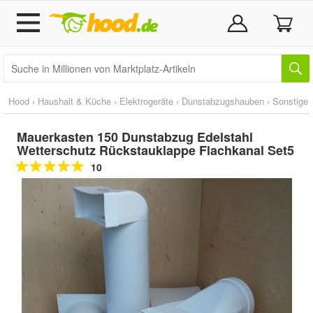
Hood
›
Haushalt & Küche
›
Elektrogeräte
›
Dunstabzugshauben
›
Sonstige
Mauerkasten 150 Dunstabzug Edelstahl
Wetterschutz Rückstauklappe Flachkanal Set5
10