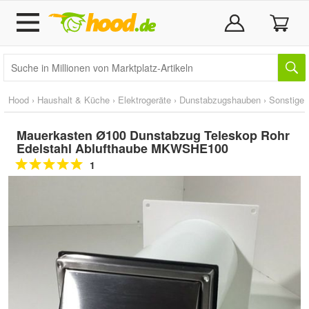
Hood
›
Haushalt & Küche
›
Elektrogeräte
›
Dunstabzugshauben
›
Sonstige
Mauerkasten Ø100 Dunstabzug Teleskop Rohr
Edelstahl Ablufthaube MKWSHE100
1