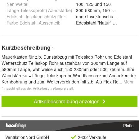
Nennweite
:
100, 125 und 150
Länge Teleskoprohr(Wandstärke)
:
300
Edelstahl Insektenschutzgitter
:
oh
Farbe Edelstahl Aussenteil
:
Edeslstahl "Natur", Edelstahl we
Kurzbeschreibung
*
Mauerkasten für z.b. Dunstabzug mit Teleskop Rohr und Edelstahl
Wetterschutz Te leskop Rohr ausziehbar von 300mm Länge auf
580mm Länge, wahlweise auch 150-280mm oder 500-750mm. Ihre
Wandstäreke = Länge Teleskoprohr Wandflansch zum Abdecken der
Kernbohrung und zum Weiterverbinden mit z.b. Alu Flex Ro
... Mehr
* maschinell aus der Artikelbeschreibung erstellt
Artikelbeschreibung anzeigen
Platin
VentilationNord GmbH
2632 Verkäufe