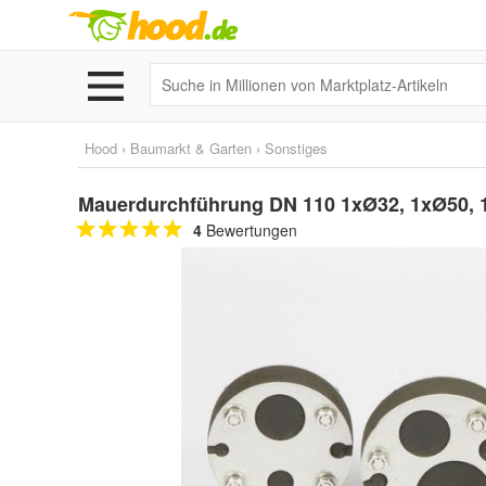
Hood
›
Baumarkt & Garten
›
Sonstiges
Mauerdurchführung DN 110 1xØ32, 1xØ50, 
4
Bewertungen