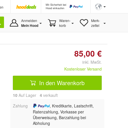
Mit Sicherheit bei
en
Hood einkaufen
Anmelden
Waren-
Merk-
Mein Hood
korb
zettel
85,00 €
inkl. MwSt.
Kostenloser Versand
In den Warenkorb
10
Auf Lager
4
 verkauft
Zahlung
, Kreditkarte, Lastschrift,
Ratenzahlung, Vorkasse per
Überweisung, Barzahlung bei
Abholung