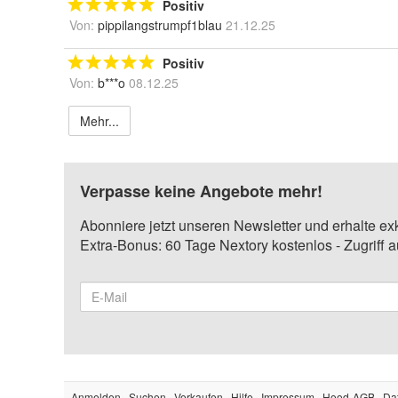
Positiv
Von:
pippilangstrumpf1blau
21.12.25
Positiv
Von:
b***o
08.12.25
Mehr...
Verpasse keine Angebote mehr!
Abonniere jetzt unseren Newsletter und erhalte ex
Extra-Bonus: 60 Tage Nextory kostenlos - Zugriff 
Anmelden
Suchen
Verkaufen
Hilfe
Impressum
Hood-AGB
Da