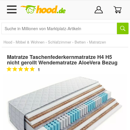
Hood
›
Möbel & Wohnen
›
Schlafzimmer
›
Betten
›
Matratzen
Matratze Taschenfederkernmatratze H4 H5
nicht gerollt Wendematratze AloeVera Bezug
1