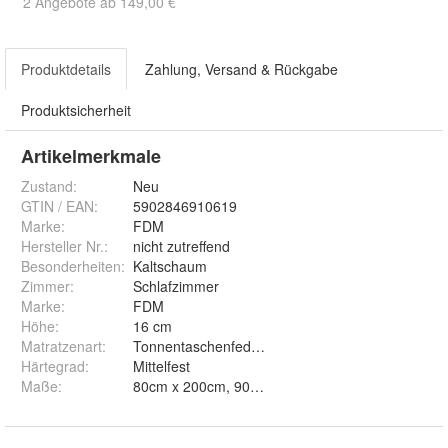
2 Angebote ab 149,00 €
Produktdetails
Zahlung, Versand & Rückgabe
Produktsicherheit
Artikelmerkmale
Zustand:
Neu
GTIN / EAN:
5902846910619
Marke:
FDM
Hersteller Nr.:
nicht zutreffend
Besonderheiten
:
Kaltschaum
Zimmer
:
Schlafzimmer
Marke
:
FDM
Höhe
:
16 cm
Matratzenart
:
Tonnentaschenfederkern
Härtegrad
:
Mittelfest
Maße
: