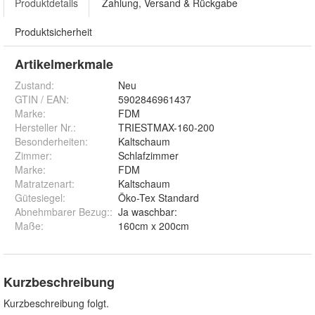
Produktdetails
Zahlung, Versand & Rückgabe
Produktsicherheit
Artikelmerkmale
Zustand:
Neu
GTIN / EAN:
5902846961437
Marke:
FDM
Hersteller Nr.:
TRIESTMAX-160-200
Besonderheiten
:
Kaltschaum
Zimmer
:
Schlafzimmer
Marke
:
FDM
Matratzenart
:
Kaltschaum
Gütesiegel
:
Öko-Tex Standard
Abnehmbarer Bezug:
:
Ja waschbar:
Maße
:
160cm x 200cm
Kurzbeschreibung
Kurzbeschreibung folgt.