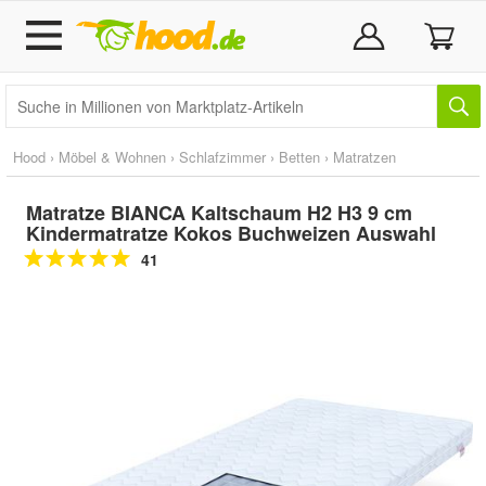
Hood
›
Möbel & Wohnen
›
Schlafzimmer
›
Betten
›
Matratzen
Matratze BIANCA Kaltschaum H2 H3 9 cm
Kindermatratze Kokos Buchweizen Auswahl
41