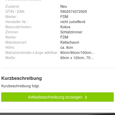
Zustand:
Neu
GTIN / EAN:
5902574372925
Marke:
FDM
Hersteller Nr.:
nicht zutreffend
Besonderheiten
:
Kokos
Zimmer
:
Schlafzimmer
Marke
:
FDM
Matratzenart
:
Kaltschaum
Höhe
:
ca. 8cm
Matratzenbreite+Länge wählbar
:
80cm/90cm/100cm/120cm/140c
Maße
:
60cm x 120cm, 70cm x 120cm, 7
Kurzbeschreibung
Kurzbeschreibung folgt.
Artikelbeschreibung anzeigen