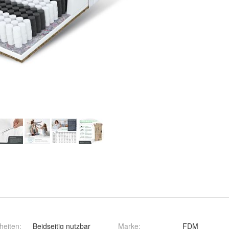
heiten
:
Beidseitig nutzbar
Marke
:
FDM