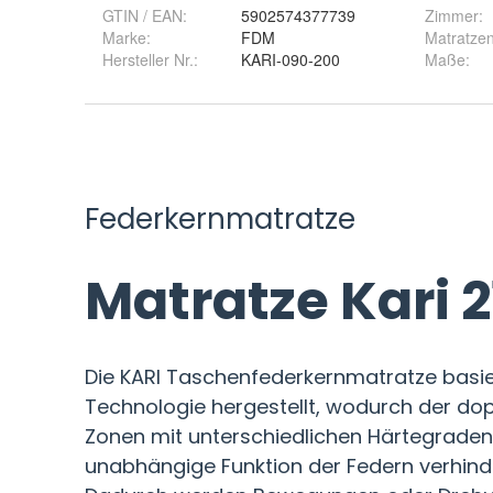
GTIN / EAN:
5902574377739
Zimmer
:
Marke:
FDM
Matratzen
Hersteller Nr.:
KARI-090-200
Maße
: