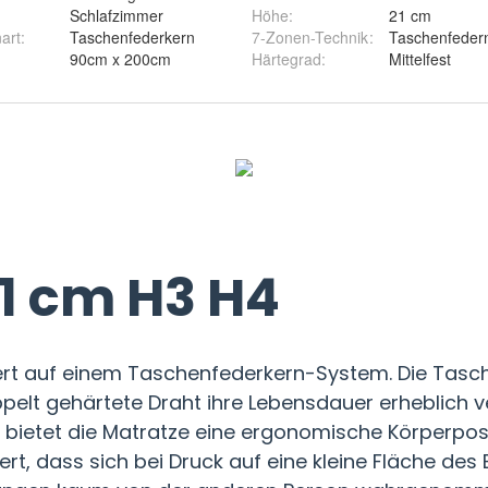
Schlafzimmer
Höhe
:
21 cm
art
:
Taschenfederkern
7-Zonen-Technik
:
Taschenfede
90cm x 200cm
Härtegrad
:
Mittelfest