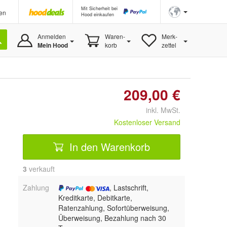
Mit Sicherheit bei
en
Hood einkaufen
Anmelden
Waren-
Merk-
Mein Hood
korb
zettel
209,00 €
inkl. MwSt.
Kostenloser Versand
In den Warenkorb
3
 verkauft
Zahlung
, Lastschrift,
Kreditkarte, Debitkarte,
Ratenzahlung, Sofortüberweisung,
Überweisung, Bezahlung nach 30