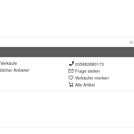
Ar
Verkäufe
035882880173
lich
er Anbieter
Frage stellen
Verkäufer merken
Alle Artikel