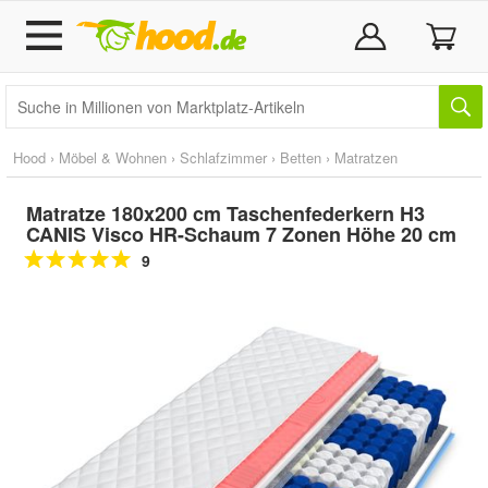
Hood
›
Möbel & Wohnen
›
Schlafzimmer
›
Betten
›
Matratzen
Matratze 180x200 cm Taschenfederkern H3
CANIS Visco HR-Schaum 7 Zonen Höhe 20 cm
9