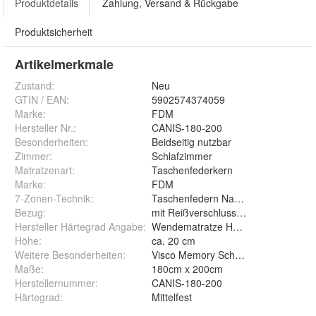
Produktdetails
Zahlung, Versand & Rückgabe
Produktsicherheit
Artikelmerkmale
Zustand:
Neu
GTIN / EAN:
5902574374059
Marke:
FDM
Hersteller Nr.:
CANIS-180-200
Besonderheiten
:
Beidseitig nutzbar
Zimmer
:
Schlafzimmer
Matratzenart
:
Taschenfederkern
Marke
:
FDM
7-Zonen-Technik
:
Taschenfedern NanoHARD 12 cm
Bezug
:
mit Reißverschluss abnehmbar und
Hersteller Härtegrad Angabe
:
Wendematratze H3 Körpergewicht 40
Höhe
:
ca. 20 cm
Weitere Besonderheiten
:
Visco Memory Schaum, HR Kaltscha
Maße
:
180cm x 200cm
Herstellernummer
:
CANIS-180-200
Härtegrad
:
Mittelfest