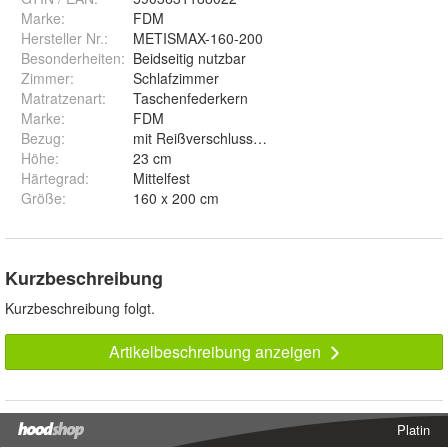
Marke:
FDM
Hersteller Nr.:
METISMAX-160-200
Besonderheiten
:
Beidseitig nutzbar
Zimmer
:
Schlafzimmer
Matratzenart
:
Taschenfederkern
Marke
:
FDM
Bezug
:
mit Reißverschluss, abnehmbar und waschbar
Höhe
:
23 cm
Härtegrad
:
Mittelfest
Größe
:
160 x 200 cm
Kurzbeschreibung
Kurzbeschreibung folgt.
Artikelbeschreibung anzeigen
Platin