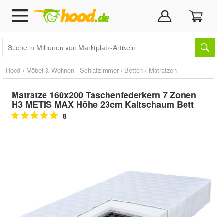
Hood
›
Möbel & Wohnen
›
Schlafzimmer
›
Betten
›
Matratzen
Matratze 160x200 Taschenfederkern 7 Zonen
H3 METIS MAX Höhe 23cm Kaltschaum Bett
8