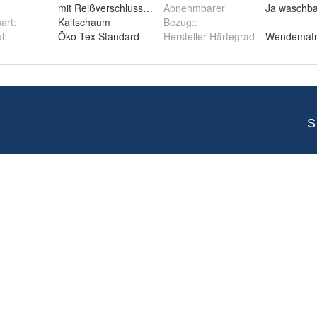
mit Reißverschluss, abnehmbar und waschbar
Abnehmbarer
Ja waschba
art
:
Kaltschaum
Bezug:
:
l
:
Öko-Tex Standard
Hersteller Härtegrad
Wendematra