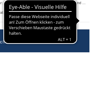
r:
7-Zonen-Technik
:
Würfel-Schnitt und Lamelen-Schnitt
Höhe
:
ca. 16 cm
tze mit zwei Härtegraden H3 und H4
Maße
:
160cm x 200cm