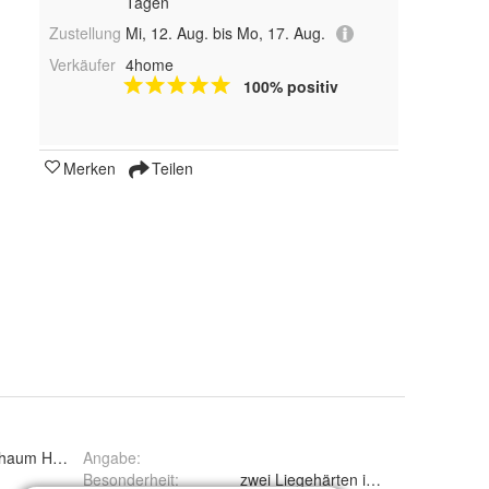
Tagen
Zustellung
Mi, 12. Aug. bis Mo, 17. Aug.
Verkäufer
4home
100% positiv
Merken
Teilen
chaum Hybrid FOAM hochelastisch
Angabe
:
Besonderheit
:
zwei Liegehärten in einer Matratze 