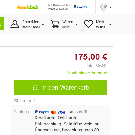
Mit Sicherheit bei
en
Hood einkaufen
Anmelden
Waren-
Merk-
Mein Hood
korb
zettel
175,00 €
inkl. MwSt.
Kostenloser Versand
In den Warenkorb
23
 verkauft
Zahlung
, Lastschrift,
Kreditkarte, Debitkarte,
Ratenzahlung, Sofortüberweisung,
Überweisung, Bezahlung nach 30