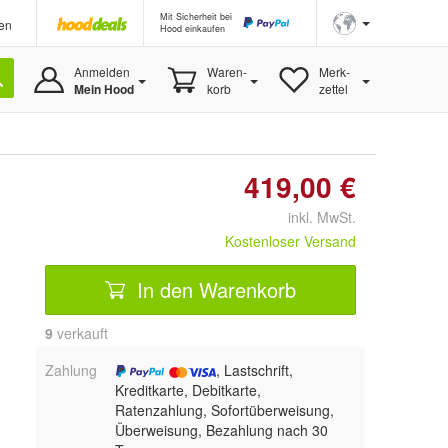
Mit Sicherheit bei
en
Hood einkaufen
Anmelden
Waren-
Merk-
Mein Hood
korb
zettel
419,00 €
inkl. MwSt.
Kostenloser Versand
In den Warenkorb
9
 verkauft
Zahlung
, Lastschrift,
Kreditkarte, Debitkarte,
Ratenzahlung, Sofortüberweisung,
Überweisung, Bezahlung nach 30