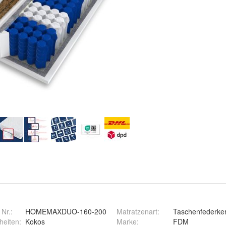
 Nr.:
HOMEMAXDUO-160-200
Matratzenart
:
Taschenfederke
heiten
:
Kokos
Marke
:
FDM