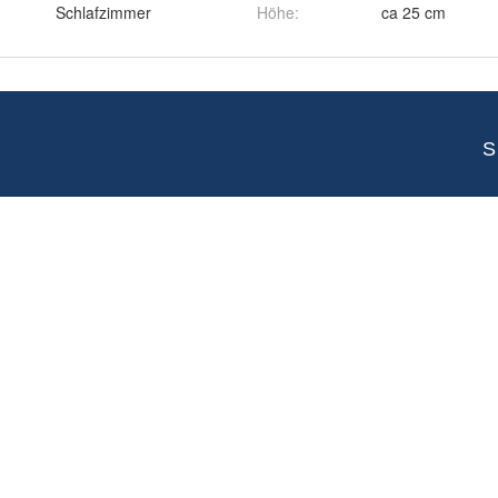
Schlafzimmer
Höhe
:
ca 25 cm