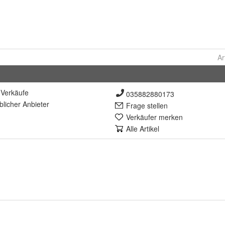
Ar
Verkäufe
035882880173
lich
er Anbieter
Frage stellen
Verkäufer merken
Alle Artikel