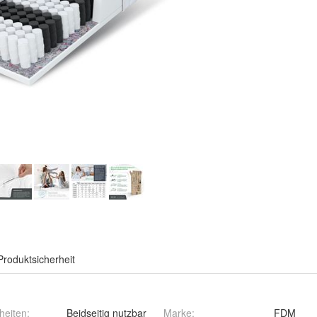
Produktsicherheit
heiten
:
Beidseitig nutzbar
Marke
:
FDM