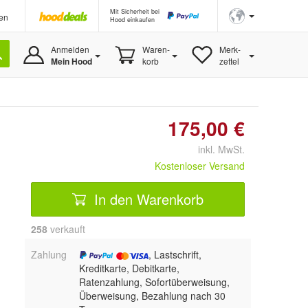
Mit Sicherheit bei
en
Hood einkaufen
Anmelden
Waren-
Merk-
Mein Hood
korb
zettel
175,00 €
inkl. MwSt.
Kostenloser Versand
In den Warenkorb
258
 verkauft
Zahlung
, Lastschrift,
Kreditkarte, Debitkarte,
Ratenzahlung, Sofortüberweisung,
Überweisung, Bezahlung nach 30