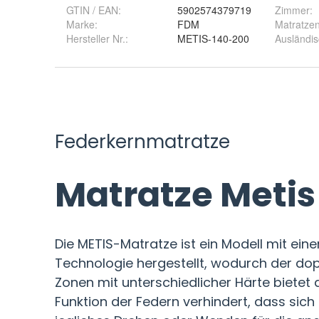
GTIN / EAN:
5902574379719
Zimmer
:
Marke:
FDM
Matratzen
Hersteller Nr.:
METIS-140-200
Ausländis