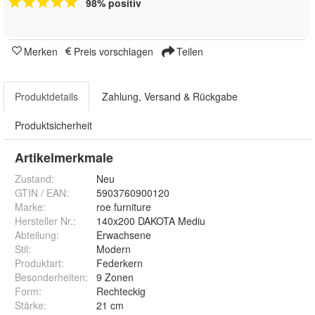
98% positiv
Merken
Preis vorschlagen
Teilen
Produktdetails
Zahlung, Versand & Rückgabe
Produktsicherheit
Artikelmerkmale
Zustand:
Neu
GTIN / EAN:
5903760900120
Marke:
roe furniture
Hersteller Nr.:
140x200 DAKOTA Mediu
Abteilung
:
Erwachsene
Stil
:
Modern
Produktart
:
Federkern
Besonderheiten
:
9 Zonen
Form
:
Rechteckig
Stärke
:
21 cm