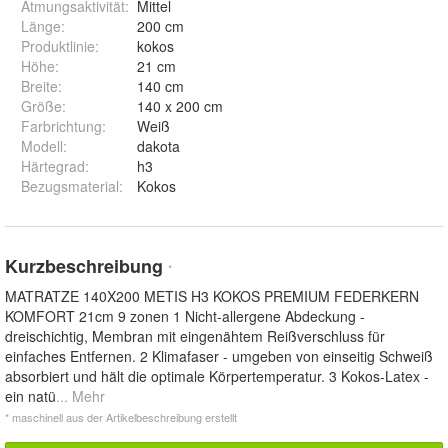
Atmungsaktivität
:
Mittel
Länge
:
200 cm
Produktlinie
:
kokos
Höhe
:
21 cm
Breite
:
140 cm
Größe
:
140 x 200 cm
Farbrichtung
:
Weiß
Modell
:
dakota
Härtegrad
:
h3
Bezugsmaterial
:
Kokos
Kurzbeschreibung
*
MATRATZE 140X200 METIS H3 KOKOS PREMIUM FEDERKERN
KOMFORT 21cm 9 zonen 1 Nicht-allergene Abdeckung -
dreischichtig, Membran mit eingenähtem Reißverschluss für
einfaches Entfernen. 2 Klimafaser - umgeben von einseitig Schweiß
absorbiert und hält die optimale Körpertemperatur. 3 Kokos-Latex -
ein natü
... Mehr
* maschinell aus der Artikelbeschreibung erstellt