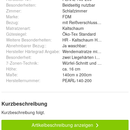
Besonderheiten
:
Beidseitig nutzbar
Zimmer
:
Schlafzimmer
Marke
:
FDM
Bezug
:
mit Reißverschluss, abnehmbar und
Matratzenart
:
Kaltschaum
Gütesiegel
:
Öko-Tex Standard
Weitere Besonderheiten
:
HR - Kaltschaum Hybrid FOAM hoche
Abnehmbarer Bezug:
:
Ja waschbar:
Hersteller Härtegrad Angabe
:
Wendematratze mit zwei Härtegrad
Besonderheit
:
zwei Liegehärten in einer Matratze 
7-Zonen-Technik
:
Würfel-Schnitt und Lamelen-Schnitt
Höhe
:
ca. 16 cm
Maße
:
140cm x 200cm
Herstellernummer
:
PEARL-140-200
Kurzbeschreibung
Kurzbeschreibung folgt.
Artikelbeschreibung anzeigen