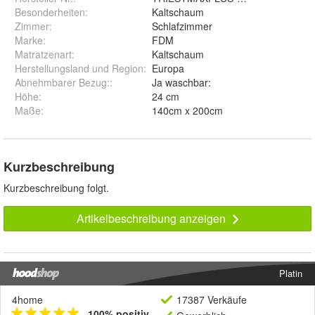
Besonderheiten
:
Kaltschaum
Zimmer
:
Schlafzimmer
Marke
:
FDM
Matratzenart
:
Kaltschaum
Herstellungsland und Region
:
Europa
Abnehmbarer Bezug:
:
Ja waschbar:
Höhe
:
24 cm
Maße
:
140cm x 200cm
Kurzbeschreibung
Kurzbeschreibung folgt.
Artikelbeschreibung anzeigen
Platin
4home
17387 Verkäufe
100% positiv