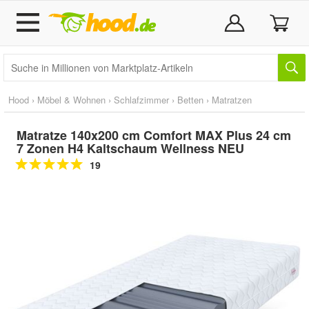
Hood
›
Möbel & Wohnen
›
Schlafzimmer
›
Betten
›
Matratzen
Matratze 140x200 cm Comfort MAX Plus 24 cm
7 Zonen H4 Kaltschaum Wellness NEU
19