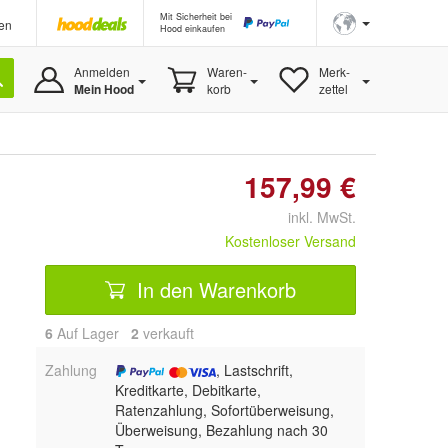
Mit Sicherheit bei
en
Hood einkaufen
Anmelden
Waren-
Merk-
Mein Hood
korb
zettel
157,99 €
inkl. MwSt.
Kostenloser Versand
In den Warenkorb
6
Auf Lager
2
 verkauft
Zahlung
, Lastschrift,
Kreditkarte, Debitkarte,
Ratenzahlung, Sofortüberweisung,
Überweisung, Bezahlung nach 30