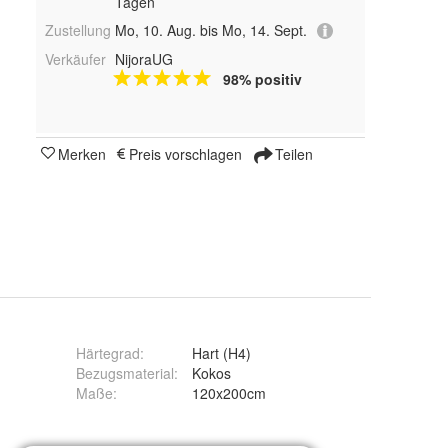
Tagen
Zustellung
Mo, 10. Aug. bis Mo, 14. Sept.
Verkäufer
NijoraUG
98% positiv
Merken
Preis vorschlagen
Teilen
Härtegrad
:
Hart (H4)
Bezugsmaterial
:
Kokos
Maße
:
120x200cm