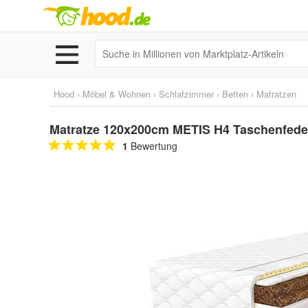
Hood
›
Möbel & Wohnen
›
Schlafzimmer
›
Betten
›
Matratzen
Matratze 120x200cm METIS H4 Taschenfed
1
Bewertung