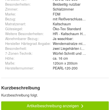
Besonderheiten
:
Beidseitig nutzbar
Zimmer
:
Schlafzimmer
Marke
:
FDM
Bezug
:
mit Reißverschluss, abnehmbar und
Matratzenart
:
Kaltschaum
Gütesiegel
:
Öko-Tex Standard
Weitere Besonderheiten
:
HR - Kaltschaum Hybrid FOAM hoche
Abnehmbarer Bezug:
:
Ja waschbar:
Hersteller Härtegrad Angabe
:
Wendematratze mit zwei Härtegrad
Besonderheit
:
zwei Liegehärten in einer Matratze 
7-Zonen-Technik
:
Würfel-Schnitt und Lamelen-Schnitt
Höhe
:
ca. 16 cm
Maße
:
120cm x 200cm
Herstellernummer
:
PEARL-120-200
Kurzbeschreibung
Kurzbeschreibung folgt.
Artikelbeschreibung anzeigen