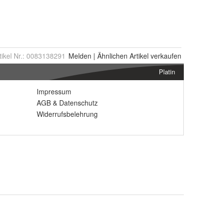
tikel Nr.:
0083138291
Melden
|
Ähnlichen
Artikel verkaufen
Platin
Impressum
AGB
&
Datenschutz
Widerrufsbelehrung