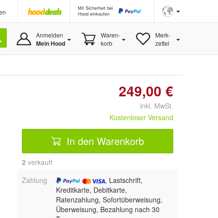
Mit Sicherheit bei
en
Hood einkaufen
Anmelden
Waren-
Merk-
Mein Hood
korb
zettel
249,00 €
inkl. MwSt.
Kostenloser Versand
In den Warenkorb
2
 verkauft
Zahlung
, Lastschrift,
Kreditkarte, Debitkarte,
Ratenzahlung, Sofortüberweisung,
Überweisung, Bezahlung nach 30