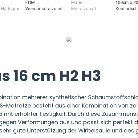
FDM
Maße
:
100cm x 2
r Härtegrad
Wendematratze mit zwei Härtegraden H2 und H3
Matratzenart
:
Komfortsc