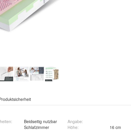
Produktsicherheit
heiten
:
Beidseitig nutzbar
Angabe
:
Schlafzimmer
Höhe
:
16 cm