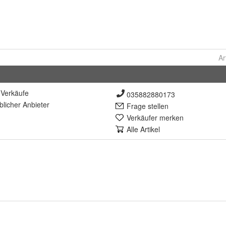
Ar
Verkäufe
035882880173
lich
er Anbieter
Frage stellen
Verkäufer merken
Alle Artikel