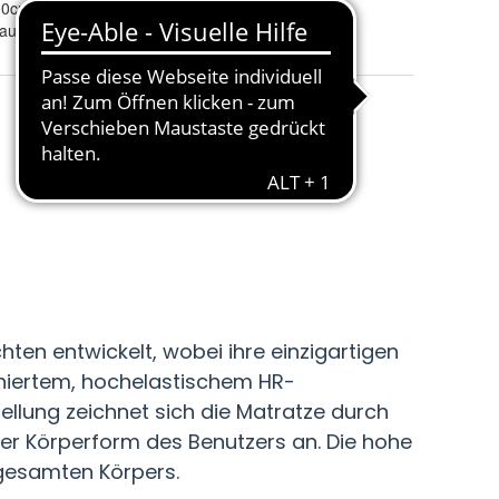
00cm
haum