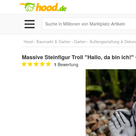
Hood
›
Baumarkt & Garten
›
Garten
›
Außengestaltung & Dekora
Massive Steinfigur Troll "Hallo, da bin ich
1
Bewertung