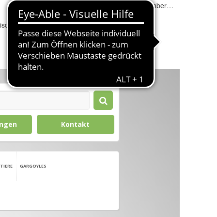
Innen-/Außenbereich
:
Innen- & Außenbereich
Gewicht
:
7 kg
isch