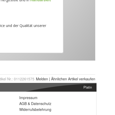
tikel Nr.:
0112261575
Melden
|
Ähnlichen
Artikel verkaufen
Platin
Impressum
AGB
&
Datenschutz
Widerrufsbelehrung