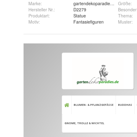
Marke:
gartendekoparadies.de
Größe
:
Hersteller Nr.:
D2279
Besonder
Produktart
:
Statue
Thema
:
Motiv
:
Fantasiefiguren
Muster
: