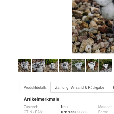
Produktdetails
Zahlung, Versand & Rückgabe
Artikelmerkmale
Zustand:
Neu
Material
:
GTIN / EAN:
0787699620336
Form
: