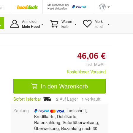
Mit Sicherheit bei
en
Hood einkaufen
Anmelden
Waren-
Merk-
Mein Hood
korb
zettel
46,06 €
inkl. MwSt.
Kostenloser Versand
In den Warenkorb
Sofort lieferbar
2
Auf Lager
1
 verkauft
Zahlung
, Lastschrift,
Kreditkarte, Debitkarte,
Ratenzahlung, Sofortüberweisung,
Überweisung, Bezahlung nach 30