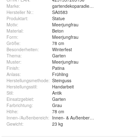
Marke:
gartendekoparadies.de
Hersteller Nr.:
SA0583
Produktart
:
Statue
Motiv
:
Meerjungfrau
Material
:
Beton
Form
:
Meerjungfrau
Größe
:
78 cm
Besonderheiten
:
Winterfest
Thema
:
Garten
Muster
:
Meerjungfrau
Finish
:
Patina
Anlass
:
Frühling
Herstellungsmethode
:
Steinguss
Herstellungsstil
:
Handarbeit
Stil
:
Antik
Einsatzgebiet
:
Garten
Farbrichtung
:
Grau
Höhe
:
78 cm
Innen-/Außenbereich
:
Innen- & Außenbereich
Gewicht
:
23 kg