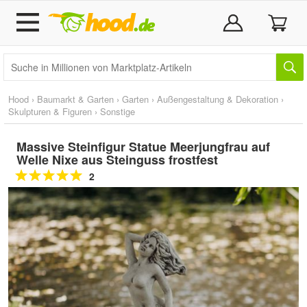
Hood
›
Baumarkt & Garten
›
Garten
›
Außengestaltung & Dekoration
›
Skulpturen & Figuren
›
Sonstige
Massive Steinfigur Statue Meerjungfrau auf
Welle Nixe aus Steinguss frostfest
2