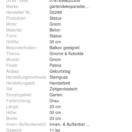
GTIN / EAN:
0787699620305
Marke:
gartendekoparadies.de
Hersteller Nr.:
D2298
Produktart
:
Statue
Motiv
:
Gnom
Material
:
Beton
Form
:
Statue
Größe
:
30 cm
Besonderheiten
:
Balkon geeignet
Thema
:
Gnome & Kobolde
Muster
:
Gnom
Finish
:
Patina
Anlass
:
Geburtstag
Herstellungsmethode
:
Steinguss
Herstellungsstil
:
Handarbeit
Stil
:
Zeitgenössisch
Einsatzgebiet
:
Garten
Farbrichtung
:
Grau
Länge
:
23 cm
Höhe
:
30 cm
Breite
:
23 cm
Innen-/Außenbereich
:
Innen- & Außenbereich
Gewicht
:
11 kg