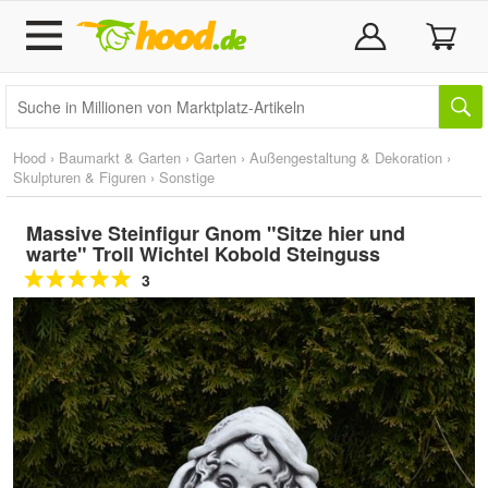
Hood
›
Baumarkt & Garten
›
Garten
›
Außengestaltung & Dekoration
›
Skulpturen & Figuren
›
Sonstige
Massive Steinfigur Gnom "Sitze hier und
warte" Troll Wichtel Kobold Steinguss
3