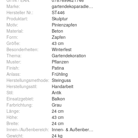
GTIN / EAN:
0787699621746
Marke:
gartendekoparadies.de
Hersteller Nr.:
ST446
Produktart
:
Skulptur
Motiv
:
Pinienzapfen
Material
:
Beton
Form
:
Zapfen
Größe
:
43 cm
Besonderheiten
:
Winterfest
Thema
:
Gartendekoration
Muster
:
Pflanzen
Finish
:
Patina
Anlass
:
Frühling
Herstellungsmethode
:
Steinguss
Herstellungsstil
:
Handarbeit
Stil
:
Antik
Einsatzgebiet
:
Balkon
Farbrichtung
:
Grau
Länge
:
24 cm
Höhe
:
43 cm
Breite
:
24 cm
Innen-/Außenbereich
:
Innen- & Außenbereich
Gewicht
:
24 kg