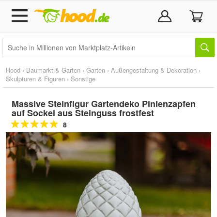
Hood
›
Baumarkt & Garten
›
Garten
›
Außengestaltung & Dekoration
›
Skulpturen & Figuren
›
Sonstige
Massive Steinfigur Gartendeko Pinienzapfen
auf Sockel aus Steinguss frostfest
8