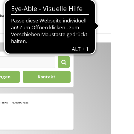
Innen-/Außenbereich
:
Außenbereich
Gewicht
:
11 kg
isch