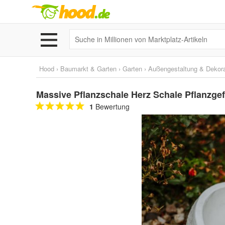
Hood
›
Baumarkt & Garten
›
Garten
›
Außengestaltung & Dekora
Massive Pflanzschale Herz Schale Pflanzge
1
Bewertung