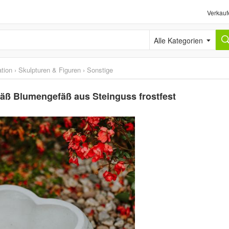
Verkauf
Alle Kategorien
tion
›
Skulpturen & Figuren
›
Sonstige
fäß Blumengefäß aus Steinguss frostfest