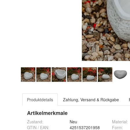
Produktdetails
Zahlung, Versand & Rückgabe
Artikelmerkmale
Zustand:
Neu
Material
:
GTIN / EAN:
4251537201958
Form
: