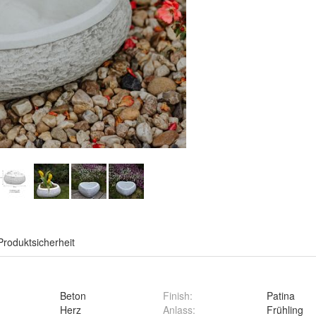
Produktsicherheit
Beton
Finish
:
Patina
Herz
Anlass
:
Frühling