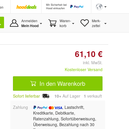
Mit Sicherheit bei
en
Hood einkaufen
Anmelden
Waren-
Merk-
Mein Hood
korb
zettel
61,10 €
inkl. MwSt.
Kostenloser Versand
In den Warenkorb
Sofort lieferbar
10+
Auf Lager
1
 verkauft
Zahlung
, Lastschrift,
Kreditkarte, Debitkarte,
Ratenzahlung, Sofortüberweisung,
Überweisung, Bezahlung nach 30