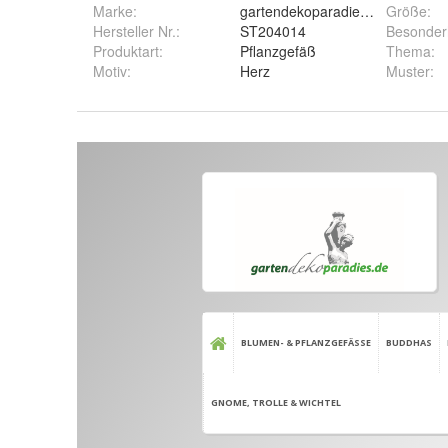
Marke:
gartendekoparadies.de
Größe
:
Hersteller Nr.:
ST204014
Besonder
Produktart
:
Pflanzgefäß
Thema
:
Motiv
:
Herz
Muster
: