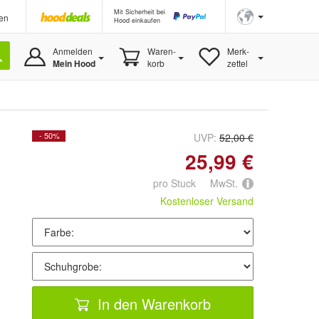
Mit Sicherheit bei
en
Hood einkaufen
Anmelden
Waren-
Merk-
Mein Hood
korb
zettel
- 50%
UVP:
52,00 €
25,99 €
pro Stuck MwSt.
Kostenloser Versand
In den Warenkorb