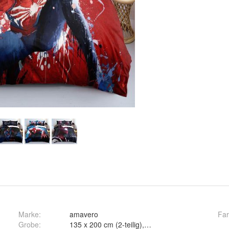
Marke:
amavero
Fa
Grobe
: