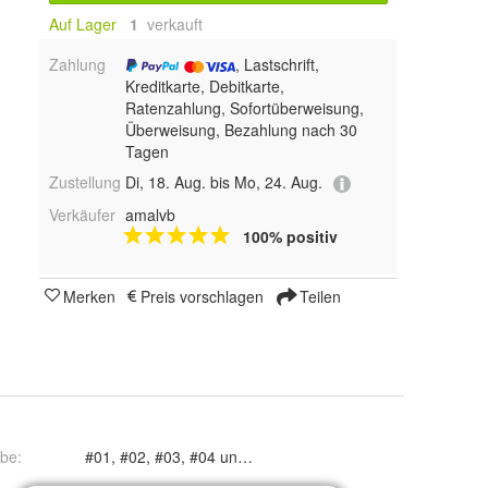
Auf Lager
1
 verkauft
Zahlung
, Lastschrift,
Kreditkarte, Debitkarte,
Ratenzahlung, Sofortüberweisung,
Überweisung, Bezahlung nach 30
Tagen
Zustellung
Di, 18. Aug. bis Mo, 24. Aug.
Verkäufer
amalvb
100% positiv
Merken
Preis vorschlagen
Teilen
rbe
:
#01, #02, #03, #04 und #05
135 x 200 cm (2-teilig), 135 x 200 cm (4-teilig), 200 x 200 cm (3-teilig) und 240 x 220 cm (3-teilig)