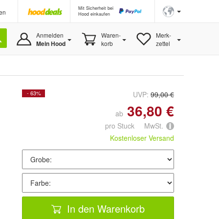
Mit Sicherheit bei
en
Hood einkaufen
Anmelden
Waren-
Merk-
Mein Hood
korb
zettel
- 63%
UVP:
99,00 €
36,80 €
ab
pro Stuck MwSt.
Kostenloser Versand
In den Warenkorb