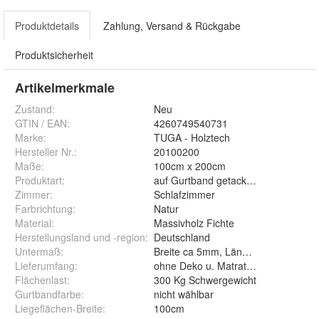
Produktdetails
Zahlung, Versand & Rückgabe
Produktsicherheit
Artikelmerkmale
Zustand:
Neu
GTIN / EAN:
4260749540731
Marke:
TUGA - Holztech
Hersteller Nr.:
20100200
Maße
:
100cm x 200cm
Produktart
:
auf Gurtband getackert
Zimmer
:
Schlafzimmer
Farbrichtung
:
Natur
Material
:
Massivholz Fichte
Herstellungsland und -region
:
Deutschland
Untermaß
:
Breite ca 5mm, Länge ca 5cm
Lieferumfang
:
ohne Deko u. Matratze
Flächenlast
:
300 Kg Schwergewicht
Gurtbandfarbe
:
nicht wählbar
Liegeflächen-Breite
:
100cm