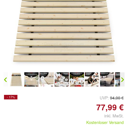
Doppelt antippen zum
vergrößern
- 17%
UVP:
94,00 €
77,99 €
inkl. MwSt.
Kostenloser Versand