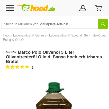
Hood
›
Lebensmittel & Genuss
›
Lebensmittel & Spezialitäten
›
Gewürze,
Essig & Öl
›
Öl
Marco Polo Olivenöl 5 Liter
Oliventresteröl Olio di Sansa hoch erhitzbares
Bratöl
2