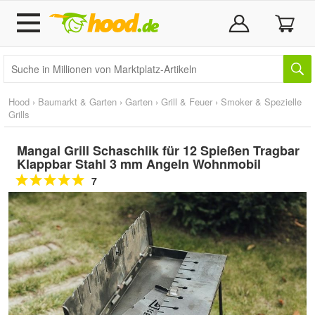
Hood
›
Baumarkt & Garten
›
Garten
›
Grill & Feuer
›
Smoker & Spezielle
Grills
Mangal Grill Schaschlik für 12 Spießen Tragbar
Klappbar Stahl 3 mm Angeln Wohnmobil
7