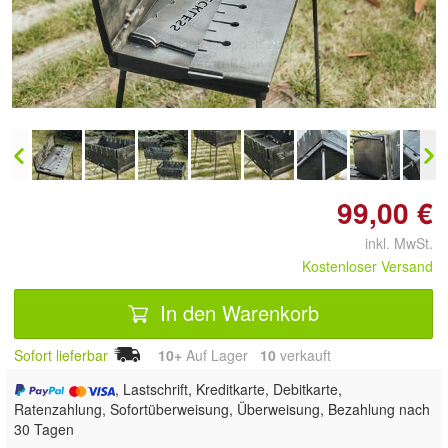
Doppelt antippen zum
vergrößern
99,00 €
inkl. MwSt.
Kostenloser Versand
In den Warenkorb
Sofort lieferbar
10+
Auf Lager
10
 verkauft
, Lastschrift, Kreditkarte, Debitkarte,
Ratenzahlung, Sofortüberweisung, Überweisung, Bezahlung nach
30 Tagen